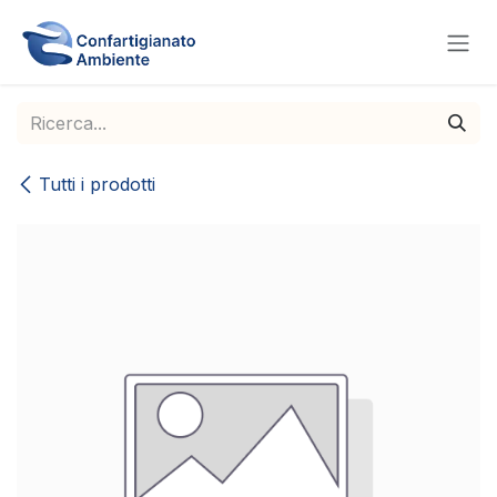
Passa al contenuto
Tutti i prodotti