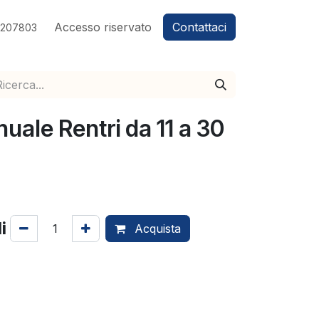
Accesso riservato
Contattaci
7207803
uale Rentri da 11 a 30
i
Acquista