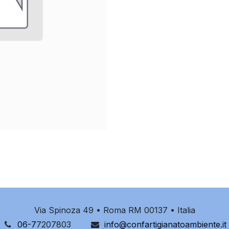
Via Spinoza 49 • Roma RM 00137 • Italia
06-7
7207803
info@confartigianatoambiente.it