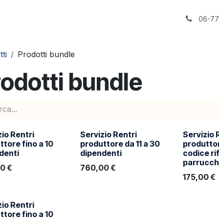
Contattaci
06-7
ti
Prodotti bundle
odotti bundle
zio Rentri
Servizio Rentri
Servizio 
ttore fino a 10
produttore da 11 a 30
produtto
denti
dipendenti
codice ri
parrucch
00
€
760,00
€
175,00
€
zio Rentri
ttore fino a 10