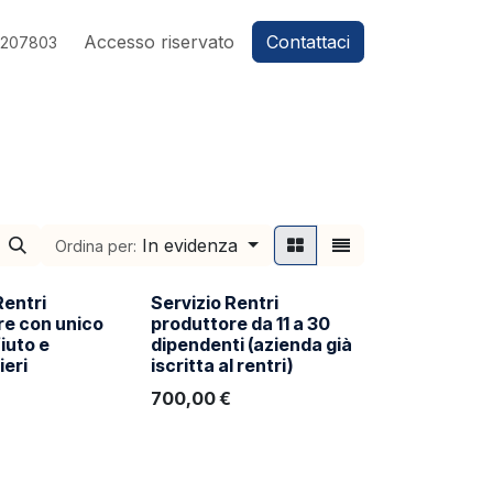
Accesso riservato
Contattaci
7207803
In evidenza
Ordina per:
Rentri
Servizio Rentri
re con unico
produttore da 11 a 30
fiuto e
dipendenti (azienda già
ieri
iscritta al rentri)
700,00
€