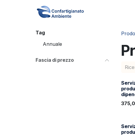
Passa al contenuto
Home
Acquista
Tag
Prodot
Annuale
Pr
Fascia di prezzo
Servi
produ
dipen
375,
Servi
produ