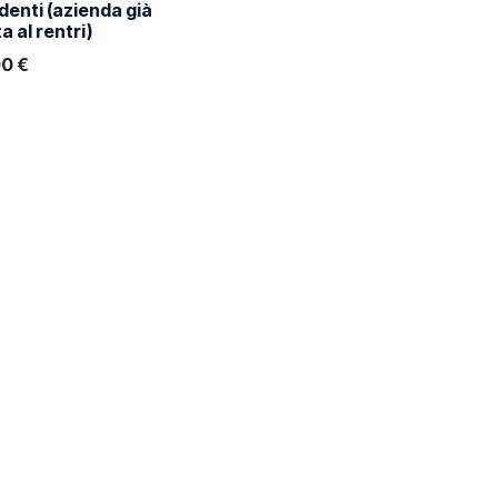
denti (azienda già
ta al rentri)
00
€